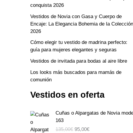
conquista 2026
Vestidos de Novia con Gasa y Cuerpo de
Encaje: La Elegancia Bohemia de la Colecció
2026
Cómo elegir tu vestido de madrina perfecto:
guía para mujeres elegantes y seguras
Vestidos de invitada para bodas al aire libre
Los looks más buscados para mamás de
comunión
Vestidos en oferta
E
E
Cuñas o Alpargatas de Novia mode
l
l
163
p
p
135,00
€
95,00
€
r
r