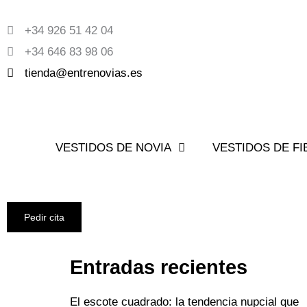
Ir
+34 926 51 42 04
al
+34 646 83 98 06
contenido
tienda@entrenovias.es
VESTIDOS DE NOVIA
VESTIDOS DE FI
Pedir cita
Entradas recientes
El escote cuadrado: la tendencia nupcial que