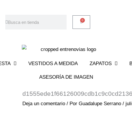
Buscar
Buscar
0
Carrito
ESTA
VESTIDOS A MEDIDA
ZAPATOS
ASESORÍA DE IMAGEN
d1555ede1f66126009cdb1c9c0cd213
Deja un comentario
/ Por
Guadalupe Serrano
/
jul