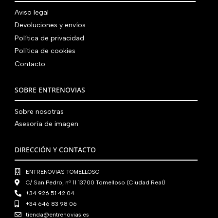
0
r
c
n
l
a
9
0
0
€
Aviso legal
i
t
a
e
:
0
,
€
.
g
u
Devoluciones y envíos
l
s
7
,
0
.
i
a
e
:
Política de privacidad
9
0
0
n
l
r
4
Política de cookies
0
0
€
a
e
a
1
Contacto
,
€
.
l
s
:
0
0
.
e
:
4
,
0
SOBRE ENTRENOVIAS
r
5
8
0
€
a
6
0
0
.
Sobre nosotras
:
0
,
€
Asesoría de imagen
7
,
0
.
6
0
0
0
0
DIRECCIÓN Y CONTACTO
€
,
€
.
0
.
ENTRENOVIAS TOMELLOSO
0
C/ San Pedro, nº 11 13700 Tomelloso (Ciudad Real)
€
+34 926 51 42 04
.
+34 646 83 98 06
tienda@entrenovias.es