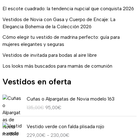
El escote cuadrado: la tendencia nupcial que conquista 2026
Vestidos de Novia con Gasa y Cuerpo de Encaje: La
Elegancia Bohemia de la Colección 2026
Cómo elegir tu vestido de madrina perfecto: guía para
mujeres elegantes y seguras
Vestidos de invitada para bodas al aire libre
Los looks más buscados para mamás de comunión
Vestidos en oferta
E
E
Cuñas o Alpargatas de Novia modelo 163
l
l
135,00
€
95,00
€
p
p
r
r
R
e
e
Vestido verde con falda plisada rojo
a
c
c
229,00
€
-
230,00
€
n
i
i