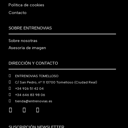
:
0
0
.
Política de cookies
e
:
4
,
0
Contacto
r
5
8
0
€
a
6
0
0
.
:
0
,
€
SOBRE ENTRENOVIAS
7
,
0
.
6
0
0
Sobre nosotras
0
0
€
Asesoría de imagen
,
€
.
0
.
DIRECCIÓN Y CONTACTO
0
€
ENTRENOVIAS TOMELLOSO
.
C/ San Pedro, nº 11 13700 Tomelloso (Ciudad Real)
+34 926 51 42 04
+34 646 83 98 06
tienda@entrenovias.es
SUSCRIPCIÓN NEWSLETTER