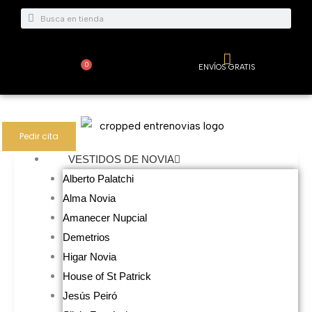
Ir
Buscar
Buscar
al
contenido
0
ENVÍOS GRATIS
Carrito
Pedir cita
VESTIDOS DE NOVIA
Alberto Palatchi
Alma Novia
Amanecer Nupcial
Demetrios
Higar Novia
House of St Patrick
Jesús Peiró