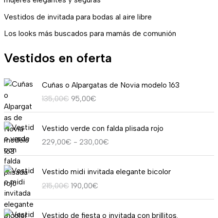
Vestidos de invitada para bodas al aire libre
Los looks más buscados para mamás de comunión
Vestidos en oferta
E
E
Cuñas o Alpargatas de Novia modelo 163
l
l
135,00
€
95,00
€
p
p
r
r
R
e
e
Vestido verde con falda plisada rojo
a
c
c
229,00
€
-
230,00
€
n
i
i
g
o
o
E
E
o
o
a
Vestido midi invitada elegante bicolor
l
l
d
r
c
215,00
€
190,00
€
p
p
e
i
t
r
r
p
g
u
E
E
e
e
r
i
a
Vestido de fiesta o invitada con brillitos.