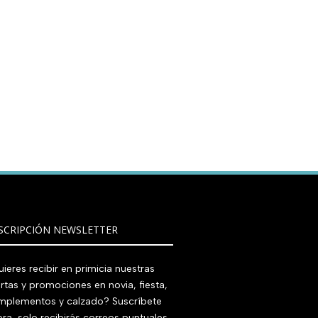
SCRIPCIÓN NEWSLETTER
ieres recibir en primicia nuestras
rtas y promociones en novia, fiesta,
mplementos y calzado? Suscríbete
ra, solo recibirás correos puntuales.