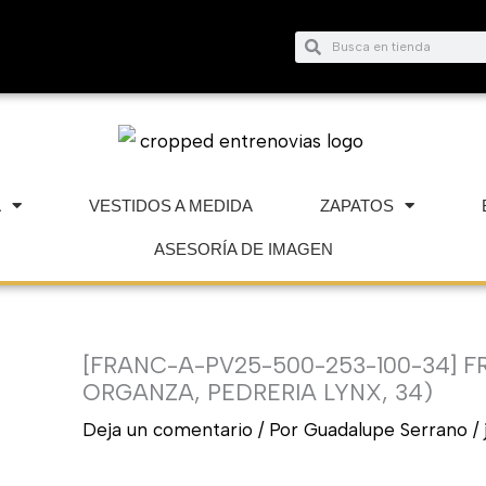
Buscar
Buscar
A
VESTIDOS A MEDIDA
ZAPATOS
ASESORÍA DE IMAGEN
[FRANC-A-PV25-500-253-100-34] F
ORGANZA, PEDRERIA LYNX, 34)
Deja un comentario
/ Por
Guadalupe Serrano
/