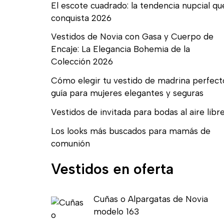
El escote cuadrado: la tendencia nupcial qu
conquista 2026
Vestidos de Novia con Gasa y Cuerpo de
Encaje: La Elegancia Bohemia de la
Colección 2026
Cómo elegir tu vestido de madrina perfect
guía para mujeres elegantes y seguras
Vestidos de invitada para bodas al aire libr
Los looks más buscados para mamás de
comunión
Vestidos en oferta
E
E
Cuñas o Alpargatas de Novia
l
l
modelo 163
p
p