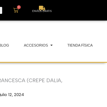
0
Carrito
ENVÍOS GRATIS
BLOG
ACCESORIOS
TIENDA FÍSICA
RANCESCA (CREPE DALIA,
julio 12, 2024