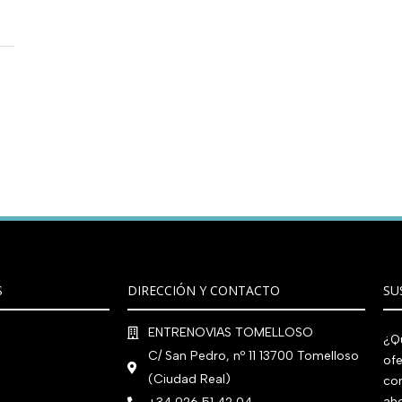
S
DIRECCIÓN Y CONTACTO
SU
ENTRENOVIAS TOMELLOSO
¿Qu
C/ San Pedro, nº 11 13700 Tomelloso
ofe
(Ciudad Real)
co
aho