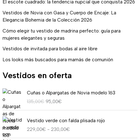
El escote cuadrado: la tendencia nupcial que conquista 2026
Vestidos de Novia con Gasa y Cuerpo de Encaje: La
Elegancia Bohemia de la Colección 2026
Cómo elegir tu vestido de madrina perfecto: guía para
mujeres elegantes y seguras
Vestidos de invitada para bodas al aire libre
Los looks más buscados para mamás de comunión
Vestidos en oferta
E
E
Cuñas o Alpargatas de Novia modelo 163
l
l
135,00
€
95,00
€
p
p
r
r
R
e
e
Vestido verde con falda plisada rojo
a
c
c
229,00
€
-
230,00
€
n
i
i
g
o
o