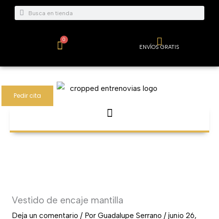
Ir
Buscar
Buscar
al
contenido
0
Carrito
ENVÍOS GRATIS
Pedir cita
Vestido de encaje mantilla
Deja un comentario
/ Por
Guadalupe Serrano
/
junio 26,