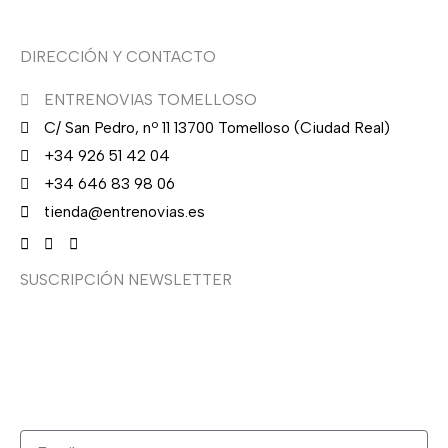
DIRECCIÓN Y CONTACTO
ENTRENOVIAS TOMELLOSO
C/ San Pedro, nº 11 13700 Tomelloso (Ciudad Real)
+34 926 51 42 04
+34 646 83 98 06
tienda@entrenovias.es
SUSCRIPCIÓN NEWSLETTER
¿Quieres recibir en primicia nuestras ofertas y
promociones en novia, fiesta, complementos y calzado?
Suscríbete ahora, solo recibirás correos puntuales.
Email