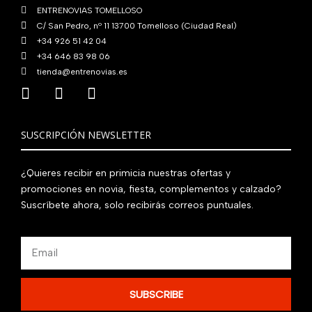
€
ENTRENOVIAS TOMELLOSO
.
C/ San Pedro, nº 11 13700 Tomelloso (Ciudad Real)
+34 926 51 42 04
+34 646 83 98 06
tienda@entrenovias.es
SUSCRIPCIÓN NEWSLETTER
¿Quieres recibir en primicia nuestras ofertas y
promociones en novia, fiesta, complementos y calzado?
Suscríbete ahora, solo recibirás correos puntuales.
Email
SUBSCRIBE