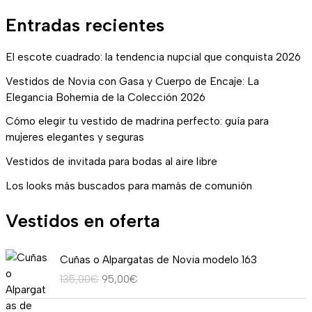
Entradas recientes
El escote cuadrado: la tendencia nupcial que conquista 2026
Vestidos de Novia con Gasa y Cuerpo de Encaje: La
Elegancia Bohemia de la Colección 2026
Cómo elegir tu vestido de madrina perfecto: guía para
mujeres elegantes y seguras
Vestidos de invitada para bodas al aire libre
Los looks más buscados para mamás de comunión
Vestidos en oferta
E
E
Cuñas o Alpargatas de Novia modelo 163
l
l
135,00
€
95,00
€
p
p
r
r