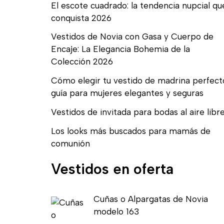
El escote cuadrado: la tendencia nupcial qu
conquista 2026
Vestidos de Novia con Gasa y Cuerpo de
Encaje: La Elegancia Bohemia de la
Colección 2026
Cómo elegir tu vestido de madrina perfect
guía para mujeres elegantes y seguras
Vestidos de invitada para bodas al aire libr
Los looks más buscados para mamás de
comunión
Vestidos en oferta
E
E
Cuñas o Alpargatas de Novia
l
l
modelo 163
p
p