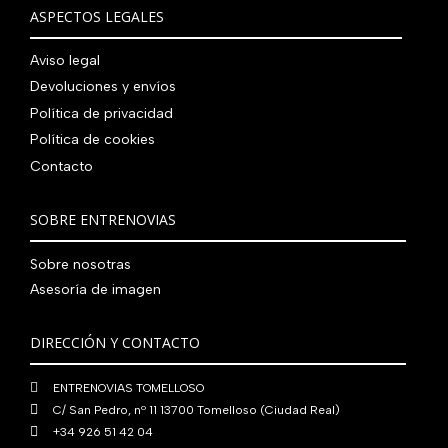
€
i
t
a
e
ASPECTOS LEGALES
:
0
,
€
.
g
u
l
s
7
,
0
.
i
a
e
:
Aviso legal
9
0
0
n
l
r
4
Devoluciones y envíos
0
0
€
a
e
a
1
,
€
.
Política de privacidad
l
s
:
0
0
.
Política de cookies
e
:
4
,
0
Contacto
r
5
8
0
€
a
6
0
0
.
:
0
,
€
SOBRE ENTRENOVIAS
7
,
0
.
6
0
0
Sobre nosotras
0
0
€
Asesoría de imagen
,
€
.
0
.
DIRECCIÓN Y CONTACTO
0
€
ENTRENOVIAS TOMELLOSO
.
C/ San Pedro, nº 11 13700 Tomelloso (Ciudad Real)
+34 926 51 42 04