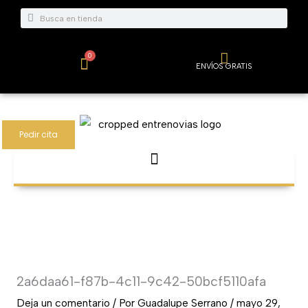
Ir
Buscar
Buscar
al
contenido
0
Carrito
ENVÍOS GRATIS
Pedir cita
2a6daa61-f87b-4c11-9c42-50bcf5110afa
Deja un comentario
/ Por
Guadalupe Serrano
/
mayo 29,