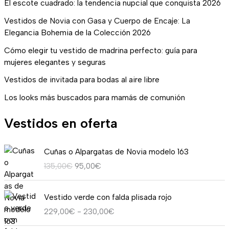
El escote cuadrado: la tendencia nupcial que conquista 2026
Vestidos de Novia con Gasa y Cuerpo de Encaje: La
Elegancia Bohemia de la Colección 2026
Cómo elegir tu vestido de madrina perfecto: guía para
mujeres elegantes y seguras
Vestidos de invitada para bodas al aire libre
Los looks más buscados para mamás de comunión
Vestidos en oferta
E
E
Cuñas o Alpargatas de Novia modelo 163
l
l
135,00
€
95,00
€
p
p
r
r
R
e
e
Vestido verde con falda plisada rojo
a
c
c
229,00
€
-
230,00
€
n
i
i
g
o
o