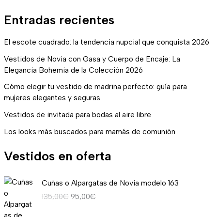
Entradas recientes
El escote cuadrado: la tendencia nupcial que conquista 2026
Vestidos de Novia con Gasa y Cuerpo de Encaje: La
Elegancia Bohemia de la Colección 2026
Cómo elegir tu vestido de madrina perfecto: guía para
mujeres elegantes y seguras
Vestidos de invitada para bodas al aire libre
Los looks más buscados para mamás de comunión
Vestidos en oferta
E
E
Cuñas o Alpargatas de Novia modelo 163
l
l
135,00
€
95,00
€
p
p
r
r