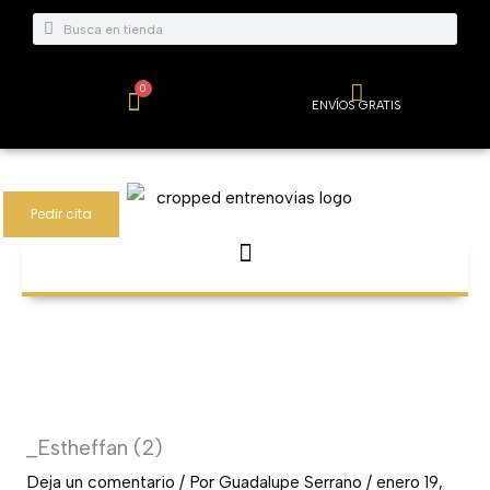
Ir
Buscar
Buscar
al
contenido
0
Carrito
ENVÍOS GRATIS
Pedir cita
_Estheffan (2)
Deja un comentario
/ Por
Guadalupe Serrano
/
enero 19,