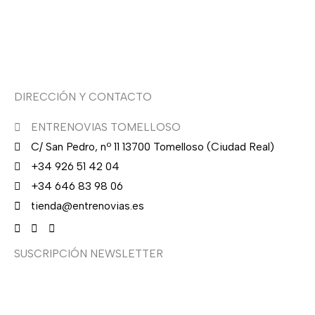
€
Sobre nosotras
.
Asesoría de imagen
DIRECCIÓN Y CONTACTO
ENTRENOVIAS TOMELLOSO
C/ San Pedro, nº 11 13700 Tomelloso (Ciudad Real)
+34 926 51 42 04
+34 646 83 98 06
tienda@entrenovias.es
SUSCRIPCIÓN NEWSLETTER
¿Quieres recibir en primicia nuestras ofertas y
promociones en novia, fiesta, complementos y calzado?