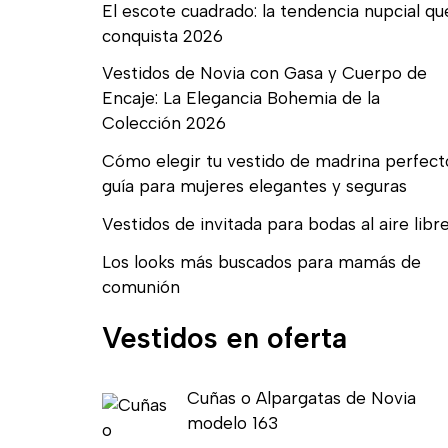
El escote cuadrado: la tendencia nupcial qu
conquista 2026
Vestidos de Novia con Gasa y Cuerpo de
Encaje: La Elegancia Bohemia de la
Colección 2026
Cómo elegir tu vestido de madrina perfect
guía para mujeres elegantes y seguras
Vestidos de invitada para bodas al aire libr
Los looks más buscados para mamás de
comunión
Vestidos en oferta
E
E
Cuñas o Alpargatas de Novia
l
l
modelo 163
p
p