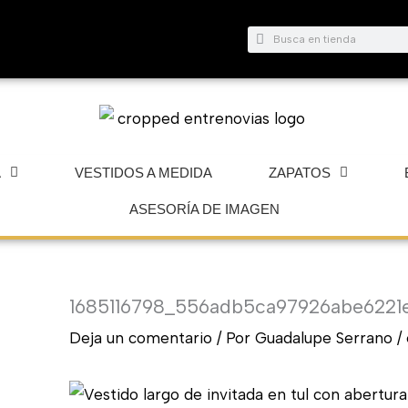
Buscar
Buscar
A
VESTIDOS A MEDIDA
ZAPATOS
ASESORÍA DE IMAGEN
1685116798_556adb5ca97926abe622
Deja un comentario
/ Por
Guadalupe Serrano
/