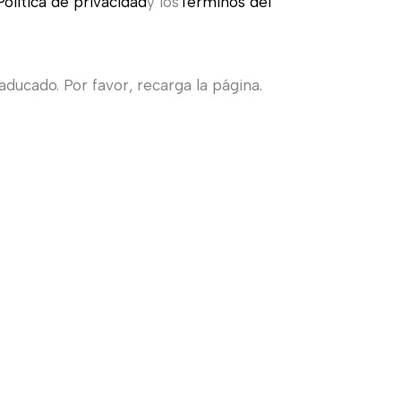
Política de privacidad
y los
Términos del
ducado. Por favor, recarga la página.