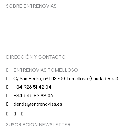
0
.
SOBRE ENTRENOVIAS
0
€
Sobre nosotras
.
Asesoría de imagen
DIRECCIÓN Y CONTACTO
ENTRENOVIAS TOMELLOSO
C/ San Pedro, nº 11 13700 Tomelloso (Ciudad Real)
+34 926 51 42 04
+34 646 83 98 06
tienda@entrenovias.es
SUSCRIPCIÓN NEWSLETTER