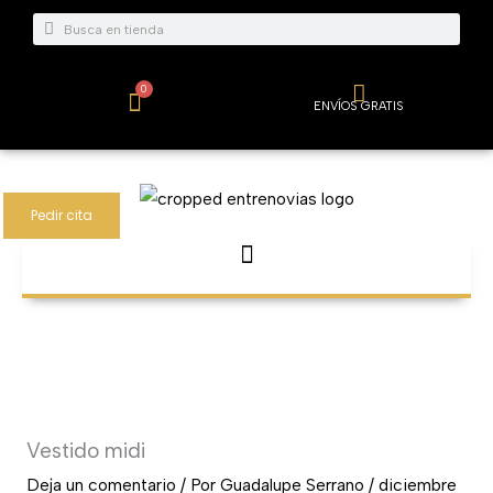
Ir
Buscar
Buscar
al
contenido
0
Carrito
ENVÍOS GRATIS
Pedir cita
Vestido midi
Deja un comentario
/ Por
Guadalupe Serrano
/
diciembre