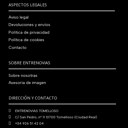
€
i
t
a
e
ASPECTOS LEGALES
:
0
,
€
.
g
u
l
s
7
,
0
.
i
a
e
:
Aviso legal
9
0
0
n
l
r
4
Devoluciones y envíos
0
0
€
a
e
a
1
,
€
.
Política de privacidad
l
s
:
0
0
.
Política de cookies
e
:
4
,
0
Contacto
r
5
8
0
€
a
6
0
0
.
:
0
,
€
SOBRE ENTRENOVIAS
7
,
0
.
6
0
0
Sobre nosotras
0
0
€
Asesoría de imagen
,
€
.
0
.
DIRECCIÓN Y CONTACTO
0
€
ENTRENOVIAS TOMELLOSO
.
C/ San Pedro, nº 11 13700 Tomelloso (Ciudad Real)
+34 926 51 42 04