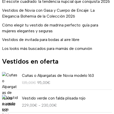
El escote cuadrado: la tendencia nupcial que conquista 2026
Vestidos de Novia con Gasa y Cuerpo de Encaje: La
Elegancia Bohemia de la Colección 2026
Cómo elegir tu vestido de madrina perfecto: guía para
mujeres elegantes y seguras
Vestidos de invitada para bodas al aire libre
Los looks más buscados para mamás de comunión
Vestidos en oferta
E
E
Cuñas o Alpargatas de Novia modelo 163
l
l
135,00
€
95,00
€
p
p
r
r
R
e
e
Vestido verde con falda plisada rojo
a
c
c
229,00
€
-
230,00
€
n
i
i
g
o
o