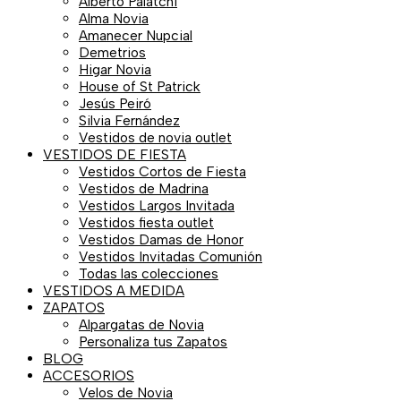
Alberto Palatchi
Alma Novia
2
8
7
,
,
,
2
7
4
1
2
,
,
4
7
,
0
,
,
Amanecer Nupcial
8
9
9
0
0
0
1
6
5
3
2
0
0
8
5
0
0
0
0
Demetrios
0
0
0
0
0
0
5
0
0
5
9
0
0
0
0
0
€
0
0
Higar Novia
,
,
,
€
€
€
,
,
,
,
,
€
€
,
,
€
.
€
€
House of St Patrick
0
0
0
.
.
.
0
0
0
0
0
.
.
0
0
.
.
.
Jesús Peiró
Silvia Fernández
0
0
0
0
0
0
0
0
0
0
Vestidos de novia outlet
€
€
€
€
€
€
€
€
€
€
VESTIDOS DE FIESTA
.
.
.
.
.
.
.
h
.
.
Vestidos Cortos de Fiesta
a
Vestidos de Madrina
Vestidos Largos Invitada
s
Vestidos fiesta outlet
t
Vestidos Damas de Honor
a
Vestidos Invitadas Comunión
2
Todas las colecciones
3
VESTIDOS A MEDIDA
ZAPATOS
0
Alpargatas de Novia
,
Personaliza tus Zapatos
0
BLOG
0
ACCESORIOS
€
Velos de Novia