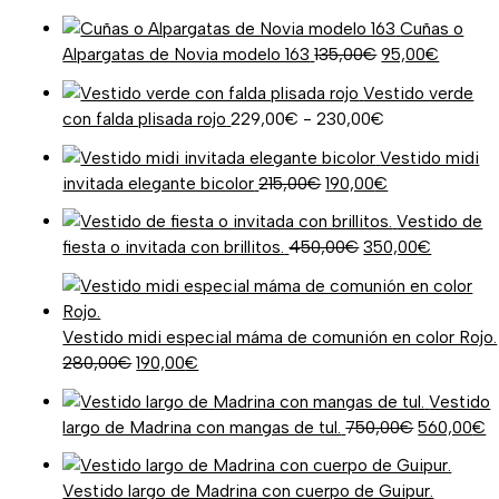
Cuñas o
Alpargatas de Novia modelo 163
135,00
€
95,00
€
Vestido verde
con falda plisada rojo
229,00
€
-
230,00
€
Vestido midi
invitada elegante bicolor
215,00
€
190,00
€
Vestido de
fiesta o invitada con brillitos.
450,00
€
350,00
€
Vestido midi especial máma de comunión en color Rojo.
280,00
€
190,00
€
Vestido
largo de Madrina con mangas de tul.
750,00
€
560,00
€
Vestido largo de Madrina con cuerpo de Guipur.