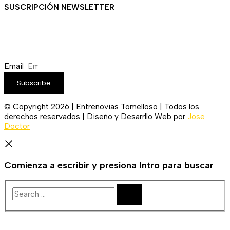
SUSCRIPCIÓN NEWSLETTER
¿Quieres recibir en primicia nuestras ofertas y promociones
en novia, fiesta, complementos y calzado? Suscríbete ahora,
solo recibirás correos puntuales.
Email
Subscribe
© Copyright 2026 | Entrenovias Tomelloso | Todos los
derechos reservados | Diseño y Desarrllo Web por
Jose
Doctor
Comienza a escribir y presiona Intro para buscar