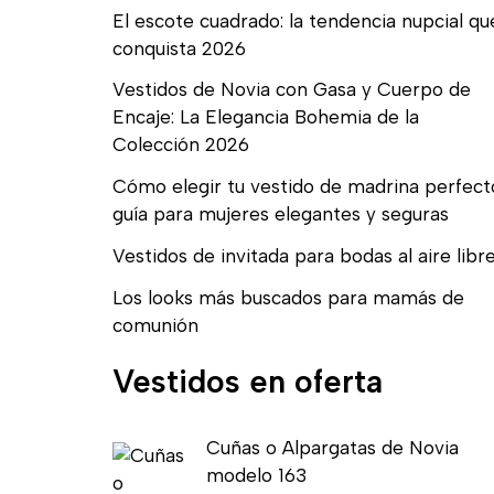
El escote cuadrado: la tendencia nupcial qu
conquista 2026
Vestidos de Novia con Gasa y Cuerpo de
Encaje: La Elegancia Bohemia de la
Colección 2026
Cómo elegir tu vestido de madrina perfect
guía para mujeres elegantes y seguras
Vestidos de invitada para bodas al aire libr
Los looks más buscados para mamás de
comunión
Vestidos en oferta
E
E
Cuñas o Alpargatas de Novia
l
l
modelo 163
p
p