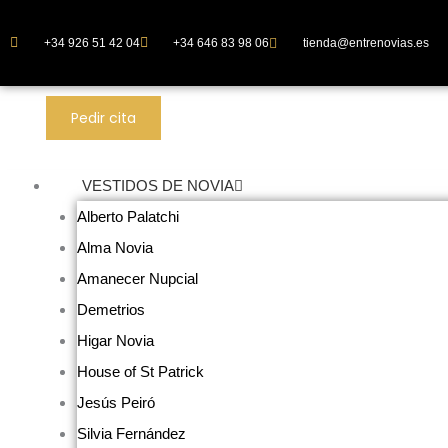
Ir
al
+34 926 51 42 04
+34 646 83 98 06
tienda@entrenovias.es
contenido
Pedir cita
VESTIDOS DE NOVIA
Alberto Palatchi
Alma Novia
Amanecer Nupcial
Demetrios
Higar Novia
House of St Patrick
Jesús Peiró
Silvia Fernández