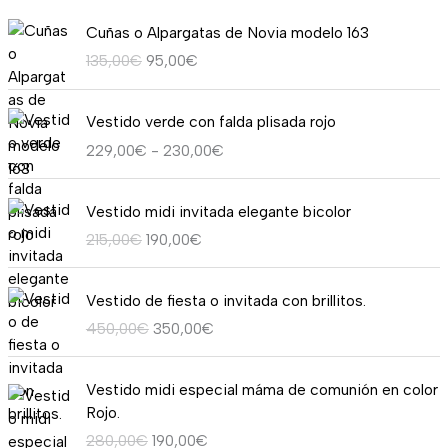
E
E
Cuñas o Alpargatas de Novia modelo 163
l
l
135,00
€
95,00
€
p
p
r
r
R
e
e
Vestido verde con falda plisada rojo
a
c
c
229,00
€
-
230,00
€
n
i
i
g
o
o
E
E
o
o
a
Vestido midi invitada elegante bicolor
l
l
d
r
c
215,00
€
190,00
€
p
p
e
i
t
r
r
p
g
u
E
E
e
e
r
i
a
Vestido de fiesta o invitada con brillitos.
l
l
c
c
e
n
l
450,00
€
350,00
€
p
p
i
i
c
a
e
r
r
o
o
i
l
s
E
E
e
e
o
a
o
Vestido midi especial máma de comunión en color
e
:
l
l
c
c
r
c
s
Rojo.
r
9
p
p
i
i
i
t
:
a
5
280,00
€
190,00
€