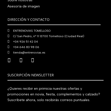
Sobre nosotras
0
0
€
Asesoría de imagen
,
€
.
0
.
DIRECCIÓN Y CONTACTO
0
€
ENTRENOVIAS TOMELLOSO
.
C/ San Pedro, nº 11 13700 Tomelloso (Ciudad Real)
+34 926 51 42 04
+34 646 83 98 06
tienda@entrenovias.es
SUSCRIPCIÓN NEWSLETTER
¿Quieres recibir en primicia nuestras ofertas y
promociones en novia, fiesta, complementos y calzado?
Suscríbete ahora, solo recibirás correos puntuales.