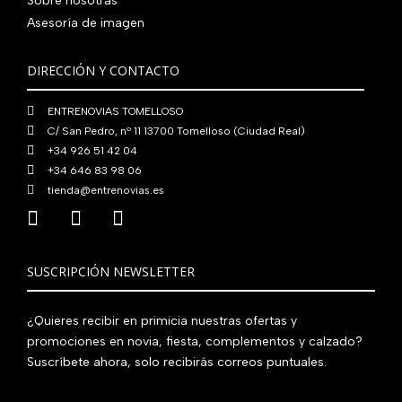
Sobre nosotras
0
0
€
Asesoría de imagen
,
€
.
0
.
DIRECCIÓN Y CONTACTO
0
€
ENTRENOVIAS TOMELLOSO
.
C/ San Pedro, nº 11 13700 Tomelloso (Ciudad Real)
+34 926 51 42 04
+34 646 83 98 06
tienda@entrenovias.es
SUSCRIPCIÓN NEWSLETTER
¿Quieres recibir en primicia nuestras ofertas y
promociones en novia, fiesta, complementos y calzado?
Suscríbete ahora, solo recibirás correos puntuales.