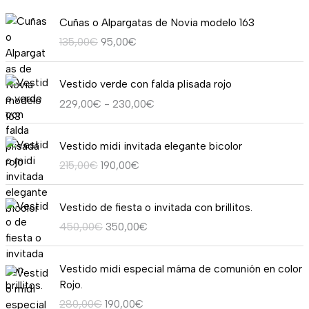
E
E
Cuñas o Alpargatas de Novia modelo 163
l
l
135,00
€
95,00
€
p
p
r
r
R
e
e
Vestido verde con falda plisada rojo
a
c
c
229,00
€
-
230,00
€
n
i
i
g
o
o
E
E
o
o
a
Vestido midi invitada elegante bicolor
l
l
d
r
c
215,00
€
190,00
€
p
p
e
i
t
r
r
p
g
u
E
E
e
e
r
i
a
Vestido de fiesta o invitada con brillitos.
l
l
c
c
e
n
l
450,00
€
350,00
€
p
p
i
i
c
a
e
r
r
o
o
i
l
s
E
E
e
e
o
a
o
Vestido midi especial máma de comunión en color
e
:
l
l
c
c
r
c
s
Rojo.
r
9
p
p
i
i
i
t
:
a
5
280,00
€
190,00
€