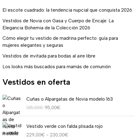
El escote cuadrado: la tendencia nupcial que conquista 2026
Vestidos de Novia con Gasa y Cuerpo de Encaje: La
Elegancia Bohemia de la Colección 2026
Cómo elegir tu vestido de madrina perfecto: guía para
mujeres elegantes y seguras
Vestidos de invitada para bodas al aire libre
Los looks más buscados para mamás de comunión
Vestidos en oferta
E
E
Cuñas o Alpargatas de Novia modelo 163
l
l
135,00
€
95,00
€
p
p
r
r
R
e
e
Vestido verde con falda plisada rojo
a
c
c
229,00
€
-
230,00
€
n