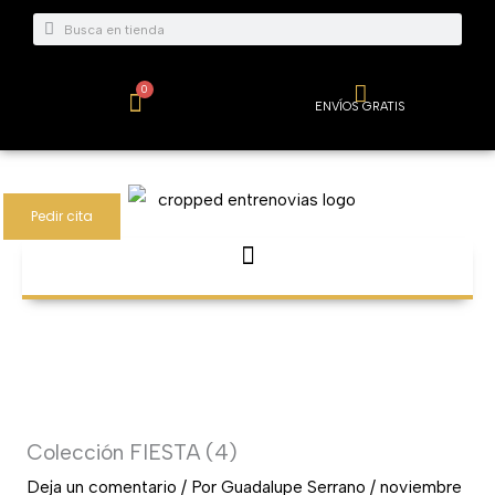
Ir
Buscar
Buscar
al
contenido
0
Carrito
ENVÍOS GRATIS
Pedir cita
Colección FIESTA (4)
Deja un comentario
/ Por
Guadalupe Serrano
/
noviembre