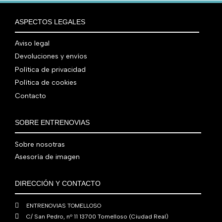
r
5
9
0
0
r
c
n
l
a
9
0
0
€
i
t
a
e
ASPECTOS LEGALES
:
0
,
€
.
g
u
l
s
7
,
0
.
i
a
e
:
Aviso legal
9
0
0
n
l
r
4
Devoluciones y envíos
0
0
€
a
e
a
1
,
€
.
Política de privacidad
l
s
:
0
0
.
Política de cookies
e
:
4
,
0
Contacto
r
5
8
0
€
a
6
0
0
.
:
0
,
€
SOBRE ENTRENOVIAS
7
,
0
.
6
0
0
Sobre nosotras
0
0
€
Asesoría de imagen
,
€
.
0
.
DIRECCIÓN Y CONTACTO
0
€
ENTRENOVIAS TOMELLOSO
.
C/ San Pedro, nº 11 13700 Tomelloso (Ciudad Real)