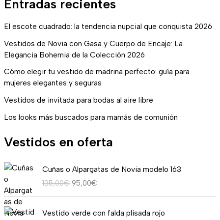
Entradas recientes
El escote cuadrado: la tendencia nupcial que conquista 2026
Vestidos de Novia con Gasa y Cuerpo de Encaje: La
Elegancia Bohemia de la Colección 2026
Cómo elegir tu vestido de madrina perfecto: guía para
mujeres elegantes y seguras
Vestidos de invitada para bodas al aire libre
Los looks más buscados para mamás de comunión
Vestidos en oferta
E
E
Cuñas o Alpargatas de Novia modelo 163
l
l
135,00
€
95,00
€
p
p
r
r
R
e
e
Vestido verde con falda plisada rojo
a