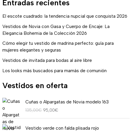
Entradas recientes
El escote cuadrado: la tendencia nupcial que conquista 2026
Vestidos de Novia con Gasa y Cuerpo de Encaje: La
Elegancia Bohemia de la Colección 2026
Cómo elegir tu vestido de madrina perfecto: guía para
mujeres elegantes y seguras
Vestidos de invitada para bodas al aire libre
Los looks más buscados para mamás de comunión
Vestidos en oferta
E
E
Cuñas o Alpargatas de Novia modelo 163
l
l
135,00
€
95,00
€
p
p
r
r
R
e
e
Vestido verde con falda plisada rojo
a