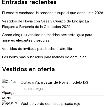
Entradas recientes
El escote cuadrado: la tendencia nupcial que conquista 2026
Vestidos de Novia con Gasa y Cuerpo de Encaje: La
Elegancia Bohemia de la Colección 2026
Cómo elegir tu vestido de madrina perfecto: guía para
mujeres elegantes y seguras
Vestidos de invitada para bodas al aire libre
Los looks más buscados para mamás de comunión
Vestidos en oferta
E
E
Cuñas o Alpargatas de Novia modelo 163
l
l
135,00
€
95,00
€
p
p
r
r
R
e
e
Vestido verde con falda plisada rojo
a