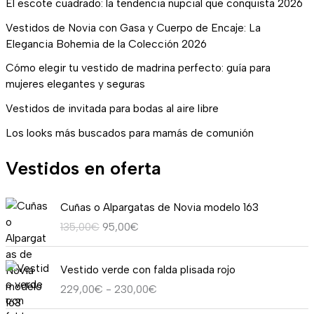
El escote cuadrado: la tendencia nupcial que conquista 2026
Vestidos de Novia con Gasa y Cuerpo de Encaje: La
Elegancia Bohemia de la Colección 2026
Cómo elegir tu vestido de madrina perfecto: guía para
mujeres elegantes y seguras
Vestidos de invitada para bodas al aire libre
Los looks más buscados para mamás de comunión
Vestidos en oferta
E
E
Cuñas o Alpargatas de Novia modelo 163
l
l
135,00
€
95,00
€
p
p
r
r
R
e
e
Vestido verde con falda plisada rojo
a
c
c
229,00
€
-
230,00
€
n
i
i
g
o
o