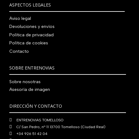
€
i
t
a
e
ASPECTOS LEGALES
:
0
,
€
.
g
u
l
s
7
,
0
.
i
a
e
:
Aviso legal
9
0
0
n
l
r
4
Devoluciones y envíos
0
0
€
a
e
a
1
,
€
.
Política de privacidad
l
s
:
0
0
.
Política de cookies
e
:
4
,
0
Contacto
r
5
8
0
€
a
6
0
0
.
:
0
,
€
SOBRE ENTRENOVIAS
7
,
0
.
6
0
0
Sobre nosotras
0
0
€
Asesoría de imagen
,
€
.
0
.
DIRECCIÓN Y CONTACTO
0
€
ENTRENOVIAS TOMELLOSO
.
C/ San Pedro, nº 11 13700 Tomelloso (Ciudad Real)
+34 926 51 42 04