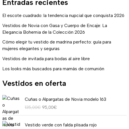
Entradas recientes
El escote cuadrado: la tendencia nupcial que conquista 2026
Vestidos de Novia con Gasa y Cuerpo de Encaje: La
Elegancia Bohemia de la Colección 2026
Cómo elegir tu vestido de madrina perfecto: guía para
mujeres elegantes y seguras
Vestidos de invitada para bodas al aire libre
Los looks más buscados para mamás de comunión
Vestidos en oferta
E
E
Cuñas o Alpargatas de Novia modelo 163
l
l
135,00
€
95,00
€
p
p
r
r
R
e
e
Vestido verde con falda plisada rojo
a