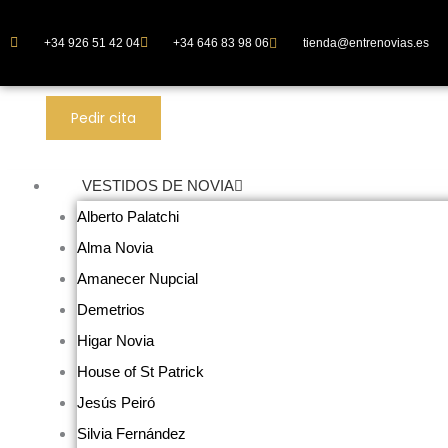
Ir
al
+34 926 51 42 04
+34 646 83 98 06
tienda@entrenovias.es
contenido
Pedir cita
VESTIDOS DE NOVIA
Alberto Palatchi
Alma Novia
Amanecer Nupcial
Demetrios
Higar Novia
House of St Patrick
Jesús Peiró
Silvia Fernández