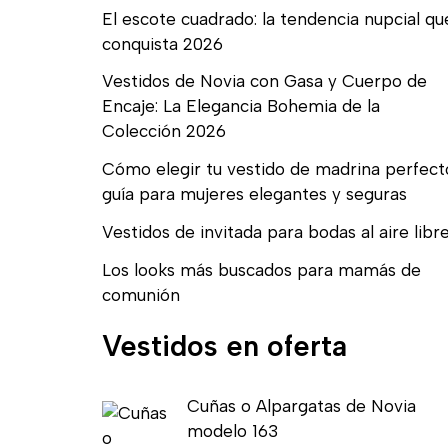
El escote cuadrado: la tendencia nupcial qu
conquista 2026
Vestidos de Novia con Gasa y Cuerpo de
Encaje: La Elegancia Bohemia de la
Colección 2026
Cómo elegir tu vestido de madrina perfect
guía para mujeres elegantes y seguras
Vestidos de invitada para bodas al aire libr
Los looks más buscados para mamás de
comunión
Vestidos en oferta
E
E
Cuñas o Alpargatas de Novia
l
l
modelo 163
p
p