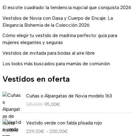
El escote cuadrado: la tendencia nupcial que conquista 2026
Vestidos de Novia con Gasa y Cuerpo de Encaje: La
Elegancia Bohemia de la Colección 2026
Cómo elegir tu vestido de madrina perfecto: guía para
mujeres elegantes y seguras
Vestidos de invitada para bodas al aire libre
Los looks más buscados para mamás de comunión
Vestidos en oferta
E
E
Cuñas o Alpargatas de Novia modelo 163
l
l
135,00
€
95,00
€
p
p
r
r
R
e
e
Vestido verde con falda plisada rojo
a
c
c
229,00
€
-
230,00
€
n
i
i