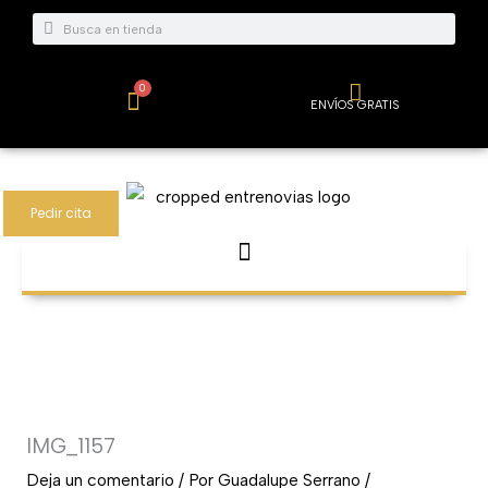
Ir
Buscar
Buscar
al
contenido
0
Carrito
ENVÍOS GRATIS
Pedir cita
IMG_1157
Deja un comentario
/ Por
Guadalupe Serrano
/