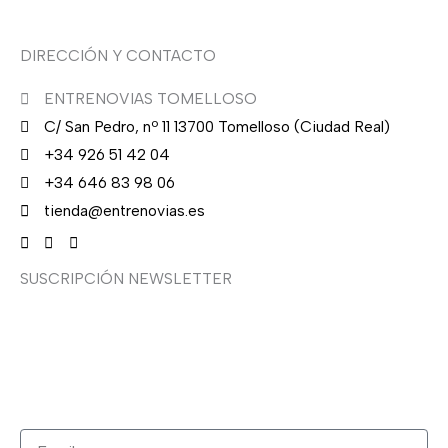
DIRECCIÓN Y CONTACTO
ENTRENOVIAS TOMELLOSO
C/ San Pedro, nº 11 13700 Tomelloso (Ciudad Real)
+34 926 51 42 04
+34 646 83 98 06
tienda@entrenovias.es
SUSCRIPCIÓN NEWSLETTER
¿Quieres recibir en primicia nuestras ofertas y
promociones en novia, fiesta, complementos y calzado?
Suscríbete ahora, solo recibirás correos puntuales.
Email