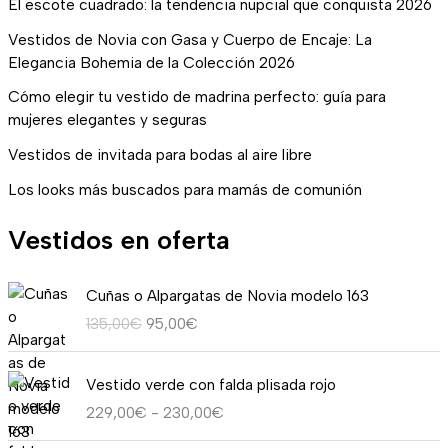
El escote cuadrado: la tendencia nupcial que conquista 2026
Vestidos de Novia con Gasa y Cuerpo de Encaje: La
Elegancia Bohemia de la Colección 2026
Cómo elegir tu vestido de madrina perfecto: guía para
mujeres elegantes y seguras
Vestidos de invitada para bodas al aire libre
Los looks más buscados para mamás de comunión
Vestidos en oferta
E
E
Cuñas o Alpargatas de Novia modelo 163
l
l
135,00
€
95,00
€
p
p
r
r
R
e
e
Vestido verde con falda plisada rojo
a
c
c
229,00
€
-
230,00
€
n
i
i
g
o
o