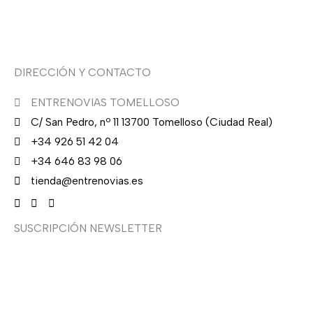
Asesoría de imagen
DIRECCIÓN Y CONTACTO
ENTRENOVIAS TOMELLOSO
C/ San Pedro, nº 11 13700 Tomelloso (Ciudad Real)
+34 926 51 42 04
+34 646 83 98 06
tienda@entrenovias.es
SUSCRIPCIÓN NEWSLETTER
¿Quieres recibir en primicia nuestras ofertas y
promociones en novia, fiesta, complementos y calzado?
Suscríbete ahora, solo recibirás correos puntuales.