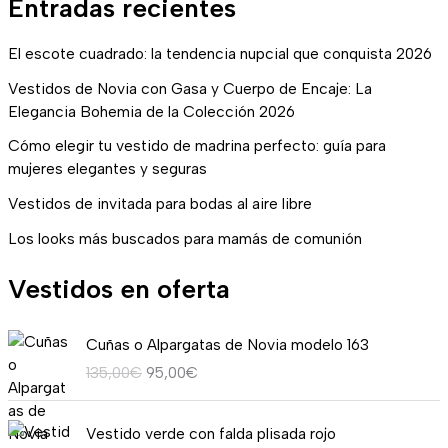
Entradas recientes
El escote cuadrado: la tendencia nupcial que conquista 2026
Vestidos de Novia con Gasa y Cuerpo de Encaje: La
Elegancia Bohemia de la Colección 2026
Cómo elegir tu vestido de madrina perfecto: guía para
mujeres elegantes y seguras
Vestidos de invitada para bodas al aire libre
Los looks más buscados para mamás de comunión
Vestidos en oferta
E
E
Cuñas o Alpargatas de Novia modelo 163
l
l
135,00
€
95,00
€
p
p
r
r
R
e
e
Vestido verde con falda plisada rojo
a