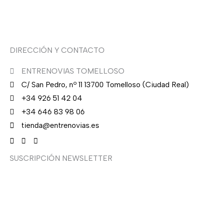
Asesoría de imagen
DIRECCIÓN Y CONTACTO
ENTRENOVIAS TOMELLOSO
C/ San Pedro, nº 11 13700 Tomelloso (Ciudad Real)
+34 926 51 42 04
+34 646 83 98 06
tienda@entrenovias.es
SUSCRIPCIÓN NEWSLETTER
¿Quieres recibir en primicia nuestras ofertas y
promociones en novia, fiesta, complementos y calzado?
Suscríbete ahora, solo recibirás correos puntuales.