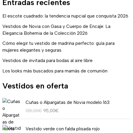
Entradas recientes
El escote cuadrado: la tendencia nupcial que conquista 2026
Vestidos de Novia con Gasa y Cuerpo de Encaje: La
Elegancia Bohemia de la Colección 2026
Cómo elegir tu vestido de madrina perfecto: guía para
mujeres elegantes y seguras
Vestidos de invitada para bodas al aire libre
Los looks más buscados para mamás de comunión
Vestidos en oferta
E
E
Cuñas o Alpargatas de Novia modelo 163
l
l
135,00
€
95,00
€
p
p
r
r
R
e
e
Vestido verde con falda plisada rojo
a