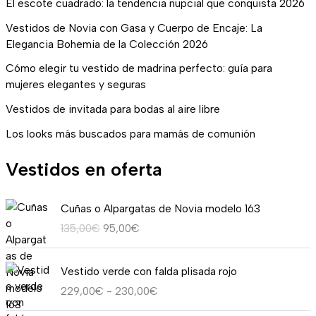
El escote cuadrado: la tendencia nupcial que conquista 2026
Vestidos de Novia con Gasa y Cuerpo de Encaje: La
Elegancia Bohemia de la Colección 2026
Cómo elegir tu vestido de madrina perfecto: guía para
mujeres elegantes y seguras
Vestidos de invitada para bodas al aire libre
Los looks más buscados para mamás de comunión
Vestidos en oferta
E
E
Cuñas o Alpargatas de Novia modelo 163
l
l
135,00
€
95,00
€
p
p
r
r
R
e
e
Vestido verde con falda plisada rojo
a
c
c
229,00
€
-
230,00
€
n
i
i
g
o
o