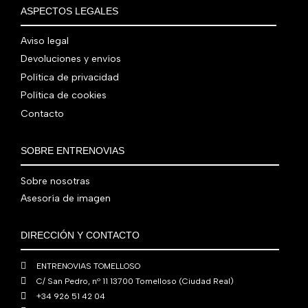
€
i
t
a
e
ASPECTOS LEGALES
:
0
,
€
.
g
u
l
s
7
,
0
.
i
a
e
:
Aviso legal
9
0
0
n
l
r
4
Devoluciones y envíos
0
0
€
a
e
a
1
,
€
.
Política de privacidad
l
s
:
0
0
.
Política de cookies
e
:
4
,
0
Contacto
r
5
8
0
€
a
6
0
0
.
:
0
,
€
SOBRE ENTRENOVIAS
7
,
0
.
6
0
0
Sobre nosotras
0
0
€
Asesoría de imagen
,
€
.
0
.
DIRECCIÓN Y CONTACTO
0
€
ENTRENOVIAS TOMELLOSO
.
C/ San Pedro, nº 11 13700 Tomelloso (Ciudad Real)
+34 926 51 42 04