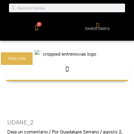
Ir
Buscar
Buscar
al
contenido
0
Carrito
ENVÍOS GRATIS
Pedir cita
UDANE_2
Deja un comentario
/ Por
Guadalupe Serrano
/
agosto 2,