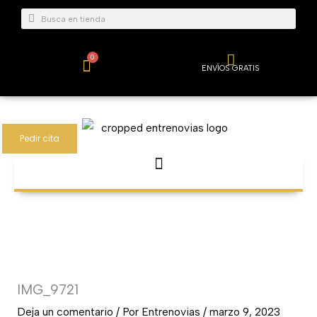
Ir
Buscar
Buscar
al
contenido
0
Carrito
ENVÍOS GRATIS
Pedir cita
IMG_9721
Deja un comentario
/ Por
Entrenovias
/
marzo 9, 2023