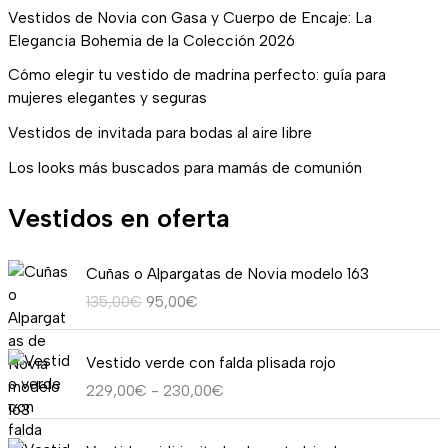
Vestidos de Novia con Gasa y Cuerpo de Encaje: La
Elegancia Bohemia de la Colección 2026
Cómo elegir tu vestido de madrina perfecto: guía para
mujeres elegantes y seguras
Vestidos de invitada para bodas al aire libre
Los looks más buscados para mamás de comunión
Vestidos en oferta
E
E
Cuñas o Alpargatas de Novia modelo 163
l
l
135,00
€
95,00
€
p
p
r
r
R
e
e
Vestido verde con falda plisada rojo
a
c
c
229,00
€
-
230,00
€
n
i
i
g
o
o
E
E
o
o
a