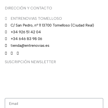
DIRECCIÓN Y CONTACTO
ENTRENOVIAS TOMELLOSO
C/ San Pedro, nº 11 13700 Tomelloso (Ciudad Real)
+34 926 51 42 04
+34 646 83 98 06
tienda@entrenovias.es
SUSCRIPCIÓN NEWSLETTER
¿Quieres recibir en primicia nuestras ofertas y
promociones en novia, fiesta, complementos y calzado?
Suscríbete ahora, solo recibirás correos puntuales.
Email