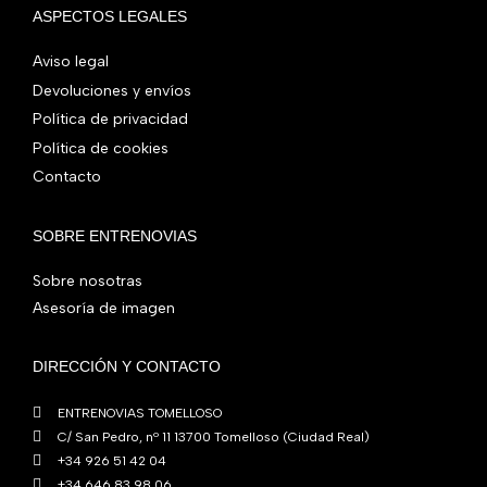
€
i
t
a
e
ASPECTOS LEGALES
:
0
,
€
.
g
u
l
s
7
,
0
.
i
a
e
:
Aviso legal
9
0
0
n
l
r
4
Devoluciones y envíos
0
0
€
a
e
a
1
,
€
Política de privacidad
.
l
s
:
0
0
.
Política de cookies
e
:
4
,
0
Contacto
r
5
8
0
€
a
6
0
0
.
:
0
,
€
SOBRE ENTRENOVIAS
7
,
0
.
6
0
Sobre nosotras
0
0
0
€
Asesoría de imagen
,
€
.
0
.
DIRECCIÓN Y CONTACTO
0
€
ENTRENOVIAS TOMELLOSO
.
C/ San Pedro, nº 11 13700 Tomelloso (Ciudad Real)
+34 926 51 42 04
+34 646 83 98 06