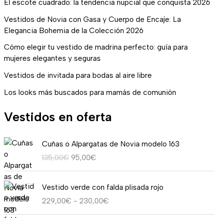
El escote cuadrado: la tendencia nupcial que conquista 2026
Vestidos de Novia con Gasa y Cuerpo de Encaje: La
Elegancia Bohemia de la Colección 2026
Cómo elegir tu vestido de madrina perfecto: guía para
mujeres elegantes y seguras
Vestidos de invitada para bodas al aire libre
Los looks más buscados para mamás de comunión
Vestidos en oferta
E
E
Cuñas o Alpargatas de Novia modelo 163
l
l
135,00
€
95,00
€
p
p
r
r
R
e
e
Vestido verde con falda plisada rojo
a
c
c
229,00
€
-
230,00
€
n
i
i
g
o
o