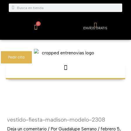
Ir
Buscar
Buscar
al
contenido
0
Carrito
ENVÍOS GRATIS
Pedir cita
vestido-fiesta-madison-modelo-2308
Deja un comentario
/ Por
Guadalupe Serrano
/
febrero 5,