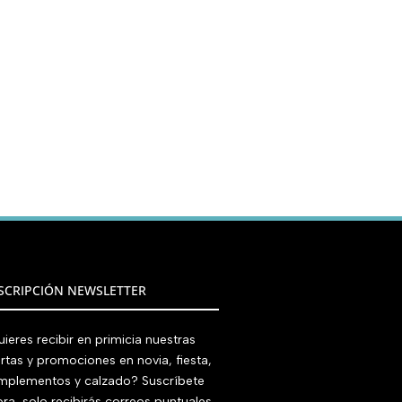
SCRIPCIÓN NEWSLETTER
ieres recibir en primicia nuestras
rtas y promociones en novia, fiesta,
mplementos y calzado? Suscríbete
ra, solo recibirás correos puntuales.