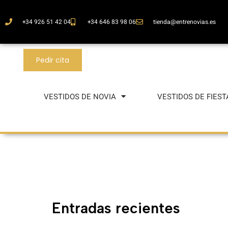
Ir
+34 926 51 42 04
+34 646 83 98 06
tienda@entrenovias.es
al
contenido
Pedir cita
VESTIDOS DE NOVIA
VESTIDOS DE FIEST
Entradas recientes