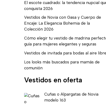
El escote cuadrado: la tendencia nupcial qu
conquista 2026
Vestidos de Novia con Gasa y Cuerpo de
Encaje: La Elegancia Bohemia de la
Colección 2026
Cómo elegir tu vestido de madrina perfect
guía para mujeres elegantes y seguras
Vestidos de invitada para bodas al aire libr
Los looks más buscados para mamás de
comunión
Vestidos en oferta
E
E
Cuñas o Alpargatas de Novia
l
l
modelo 163
p
p