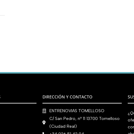
S
DIRECCIÓN Y CONTACTO
SU
ENTRENOVIAS TOMELLOSO
¿Qu
C/ San Pedro, nº 11 13700 Tomelloso
ofe
(Ciudad Real)
co
aho