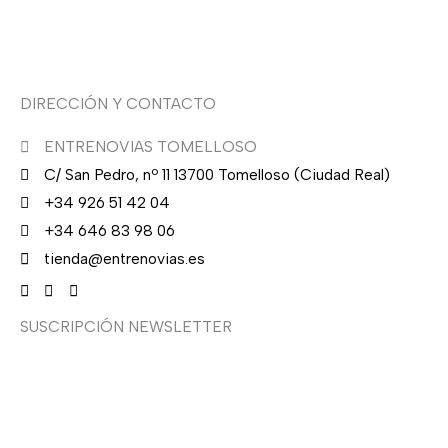
Asesoría de imagen
DIRECCIÓN Y CONTACTO
ENTRENOVIAS TOMELLOSO
C/ San Pedro, nº 11 13700 Tomelloso (Ciudad Real)
+34 926 51 42 04
+34 646 83 98 06
tienda@entrenovias.es
SUSCRIPCIÓN NEWSLETTER
¿Quieres recibir en primicia nuestras ofertas y
promociones en novia, fiesta, complementos y calzado?
Suscríbete ahora, solo recibirás correos puntuales.