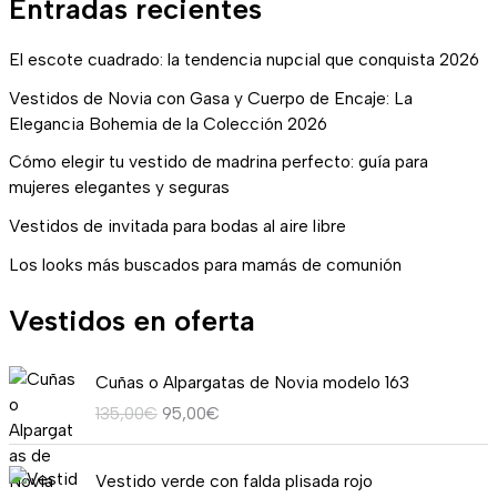
Entradas recientes
El escote cuadrado: la tendencia nupcial que conquista 2026
Vestidos de Novia con Gasa y Cuerpo de Encaje: La
Elegancia Bohemia de la Colección 2026
Cómo elegir tu vestido de madrina perfecto: guía para
mujeres elegantes y seguras
Vestidos de invitada para bodas al aire libre
Los looks más buscados para mamás de comunión
Vestidos en oferta
E
E
Cuñas o Alpargatas de Novia modelo 163
l
l
135,00
€
95,00
€
p
p
r
r
R
e
e
Vestido verde con falda plisada rojo
a