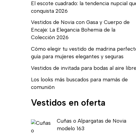
El escote cuadrado: la tendencia nupcial qu
conquista 2026
Vestidos de Novia con Gasa y Cuerpo de
Encaje: La Elegancia Bohemia de la
Colección 2026
Cómo elegir tu vestido de madrina perfect
guía para mujeres elegantes y seguras
Vestidos de invitada para bodas al aire libr
Los looks más buscados para mamás de
comunión
Vestidos en oferta
E
E
Cuñas o Alpargatas de Novia
l
l
modelo 163
p
p