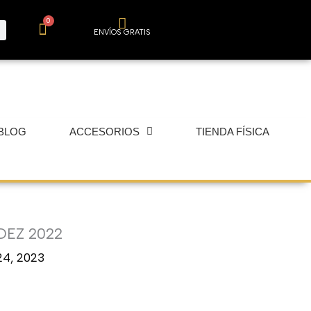
0
Carrito
ENVÍOS GRATIS
BLOG
ACCESORIOS
TIENDA FÍSICA
DEZ 2022
24, 2023