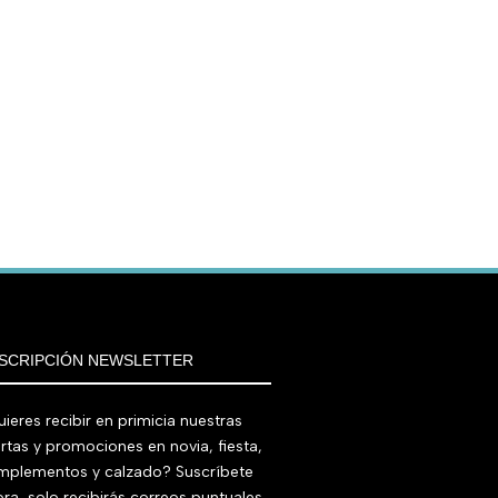
SCRIPCIÓN NEWSLETTER
ieres recibir en primicia nuestras
rtas y promociones en novia, fiesta,
mplementos y calzado? Suscríbete
ra, solo recibirás correos puntuales.