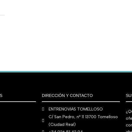
S
DIRECCIÓN Y CONTACTO
SU
ENTRENOVIAS TOMELLOSO
¿Qu
C/ San Pedro, nº 11 13700 Tomelloso
ofe
(Ciudad Real)
co
aho