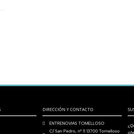
S
DIRECCIÓN Y CONTACTO
SU
ENTRENOVIAS TOMELLOSO
¿Qu
C/ San Pedro, nº 11 13700 Tomelloso
ofe