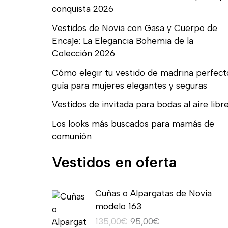
conquista 2026
Vestidos de Novia con Gasa y Cuerpo de
Encaje: La Elegancia Bohemia de la
Colección 2026
Cómo elegir tu vestido de madrina perfect
guía para mujeres elegantes y seguras
Vestidos de invitada para bodas al aire libr
Los looks más buscados para mamás de
comunión
Vestidos en oferta
E
E
Cuñas o Alpargatas de Novia
l
l
modelo 163
p
p
135,00
€
95,00
€
r
r