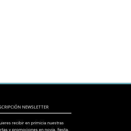
SCRIPCIÓN NEWSLETTER
ieres recibir en primicia nuestras
rtas y promociones en novia, fiesta,