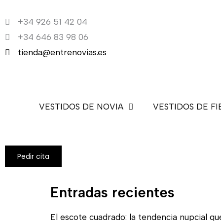
Ir
+34 926 51 42 04
al
+34 646 83 98 06
contenido
tienda@entrenovias.es
VESTIDOS DE NOVIA
VESTIDOS DE FI
Pedir cita
Entradas recientes
El escote cuadrado: la tendencia nupcial qu