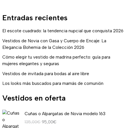
Entradas recientes
El escote cuadrado: la tendencia nupcial que conquista 2026
Vestidos de Novia con Gasa y Cuerpo de Encaje: La
Elegancia Bohemia de la Colección 2026
Cómo elegir tu vestido de madrina perfecto: guía para
mujeres elegantes y seguras
Vestidos de invitada para bodas al aire libre
Los looks más buscados para mamás de comunión
Vestidos en oferta
E
E
Cuñas o Alpargatas de Novia modelo 163
l
l
135,00
€
95,00
€
p
p