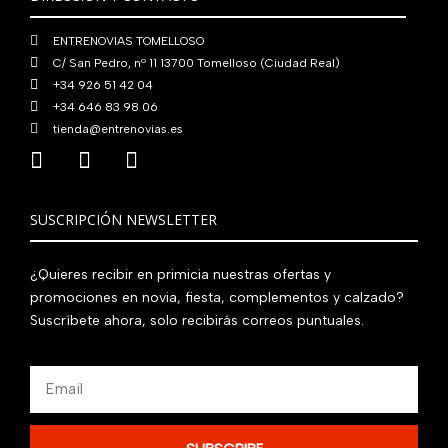
0
€
ENTRENOVIAS TOMELLOSO
.
C/ San Pedro, nº 11 13700 Tomelloso (Ciudad Real)
+34 926 51 42 04
+34 646 83 98 06
tienda@entrenovias.es
SUSCRIPCIÓN NEWSLETTER
¿Quieres recibir en primicia nuestras ofertas y
promociones en novia, fiesta, complementos y calzado?
Suscríbete ahora, solo recibirás correos puntuales.
Email