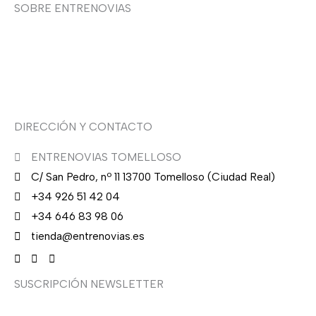
0
.
SOBRE ENTRENOVIAS
0
€
Sobre nosotras
.
Asesoría de imagen
DIRECCIÓN Y CONTACTO
ENTRENOVIAS TOMELLOSO
C/ San Pedro, nº 11 13700 Tomelloso (Ciudad Real)
+34 926 51 42 04
+34 646 83 98 06
tienda@entrenovias.es
SUSCRIPCIÓN NEWSLETTER
¿Quieres recibir en primicia nuestras ofertas y