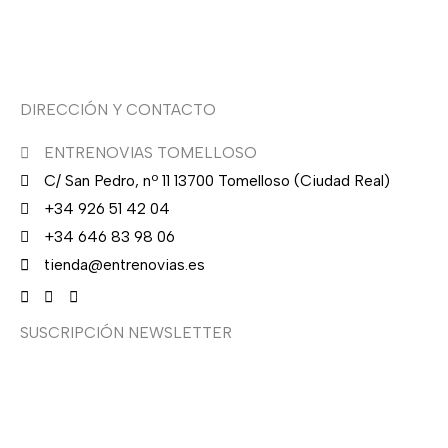
.
Asesoría de imagen
DIRECCIÓN Y CONTACTO
ENTRENOVIAS TOMELLOSO
C/ San Pedro, nº 11 13700 Tomelloso (Ciudad Real)
+34 926 51 42 04
+34 646 83 98 06
tienda@entrenovias.es
SUSCRIPCIÓN NEWSLETTER
¿Quieres recibir en primicia nuestras ofertas y
promociones en novia, fiesta, complementos y calzado?
Suscríbete ahora, solo recibirás correos puntuales.