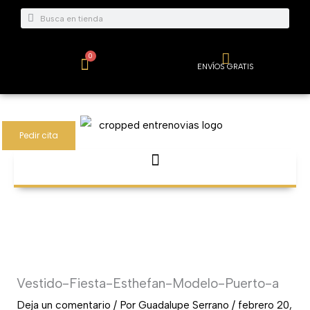
Ir
Buscar
Buscar
al
contenido
0
Carrito
ENVÍOS GRATIS
Pedir cita
Vestido-Fiesta-Esthefan-Modelo-Puerto-a
Deja un comentario
/ Por
Guadalupe Serrano
/
febrero 20,