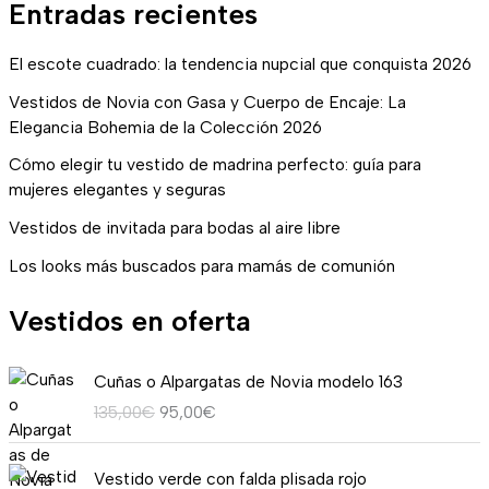
Entradas recientes
El escote cuadrado: la tendencia nupcial que conquista 2026
Vestidos de Novia con Gasa y Cuerpo de Encaje: La
Elegancia Bohemia de la Colección 2026
Cómo elegir tu vestido de madrina perfecto: guía para
mujeres elegantes y seguras
Vestidos de invitada para bodas al aire libre
Los looks más buscados para mamás de comunión
Vestidos en oferta
E
E
Cuñas o Alpargatas de Novia modelo 163
l
l
135,00
€
95,00
€
p
p
r
r
R
e
e
Vestido verde con falda plisada rojo