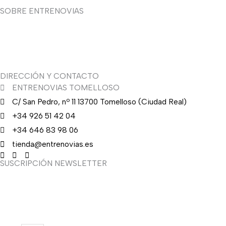
SOBRE ENTRENOVIAS
Sobre nosotras
Asesoría de imagen
DIRECCIÓN Y CONTACTO
ENTRENOVIAS TOMELLOSO
C/ San Pedro, nº 11 13700 Tomelloso (Ciudad Real)
+34 926 51 42 04
+34 646 83 98 06
tienda@entrenovias.es
SUSCRIPCIÓN NEWSLETTER
¿Quieres recibir en primicia nuestras ofertas y promociones en
novia, fiesta, complementos y calzado? Suscríbete ahora, solo
recibirás correos puntuales.