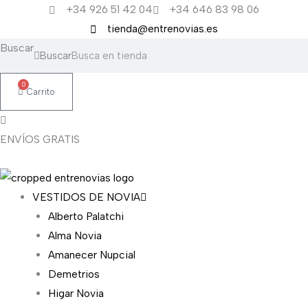
Ir
+34 926 51 42 04
+34 646 83 98 06
al
tienda@entrenovias.es
contenido
Buscar
Buscar
0
Carrito
ENVÍOS GRATIS
VESTIDOS DE NOVIA
Alberto Palatchi
Alma Novia
Amanecer Nupcial
Demetrios
Higar Novia