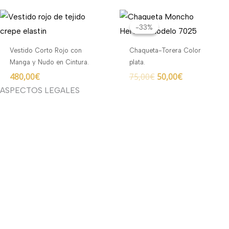
El
El
precio
precio
-33%
-33%
original
actual
era:
es:
Vestido Corto Rojo con
Chaqueta-Torera Color
75,00€.
50,00€.
Manga y Nudo en Cintura.
plata.
480,00
€
75,00
€
50,00
€
ASPECTOS LEGALES
Aviso legal
Devoluciones y envíos
Política de privacidad
Política de cookies
Contacto