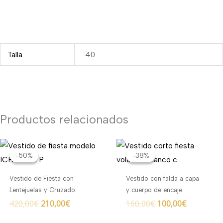
Talla
40
Productos relacionados
El
El
El
El
precio
precio
precio
precio
-50%
-50%
-38%
-38%
original
actual
original
actual
era:
es:
era:
es:
Vestido de Fiesta con
Vestido con falda a capa
420,00€.
210,00€.
160,00€.
100,00€.
Lentejuelas y Cruzado.
y cuerpo de encaje.
420,00
€
210,00
€
160,00
€
100,00
€