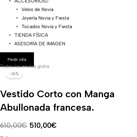
ACCESORIOS
Velos de Novia
Joyería Novia y Fiesta
Tocados Novia y Fiesta
TIENDA FÍSICA
ASESORÍA DE IMAGEN
Pedir cita
Todos los envíos gratis
Vestido
El
El
-16%
Corto
precio
precio
con
Vestido Corto con Manga
Manga
original
actual
Abullonada
Abullonada francesa.
era:
es:
francesa.
cantidad
610,00€.
510,00€.
610,00
€
510,00
€