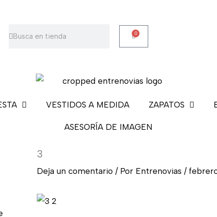
Buscar
Buscar
0
Carrito
ESTA
VESTIDOS A MEDIDA
ZAPATOS
ASESORÍA DE IMAGEN
3
Deja un comentario
/ Por
Entrenovias
/
febrero
e