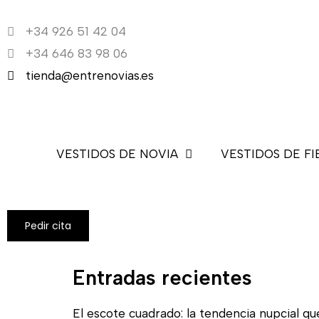
Ir
+34 926 51 42 04
al
+34 646 83 98 06
contenido
tienda@entrenovias.es
VESTIDOS DE NOVIA
VESTIDOS DE FI
Pedir cita
Entradas recientes
El escote cuadrado: la tendencia nupcial qu