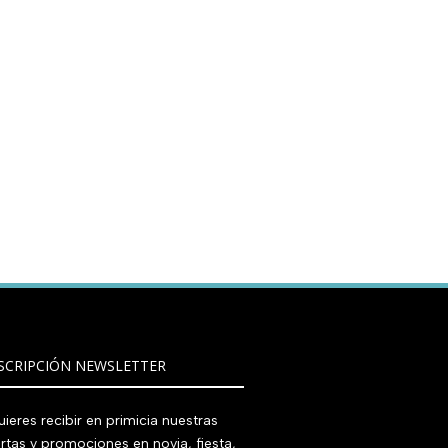
SCRIPCIÓN NEWSLETTER
ieres recibir en primicia nuestras
rtas y promociones en novia, fiesta,