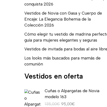
conquista 2026
Vestidos de Novia con Gasa y Cuerpo de
Encaje: La Elegancia Bohemia de la
Colección 2026
Cómo elegir tu vestido de madrina perfect
guía para mujeres elegantes y seguras
Vestidos de invitada para bodas al aire libr
Los looks más buscados para mamás de
comunión
Vestidos en oferta
E
E
Cuñas o Alpargatas de Novia
l
l
modelo 163
p
p
135,00
€
95,00
€
r
r