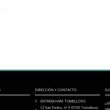
S
DIRECCIÓN Y CONTACTO
SU
ENTRENOVIAS TOMELLOSO
¿Qu
C/ San Pedro, nº 11 13700 Tomelloso
ofe