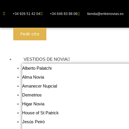
Ir
al
+34 926 51 42 04
+34 646 83 98 06
tienda@entrenovias.es
contenido
Pedir cita
VESTIDOS DE NOVIA
Alberto Palatchi
Alma Novia
Amanecer Nupcial
Demetrios
Higar Novia
House of St Patrick
Jesús Peiró