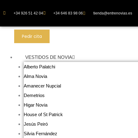
Ir
al
+34 926 51 42 04
+34 646 83 98 06
tienda@entrenovias.es
contenido
Pedir cita
VESTIDOS DE NOVIA
Alberto Palatchi
Alma Novia
Amanecer Nupcial
Demetrios
Higar Novia
House of St Patrick
Jesús Peiró
Silvia Fernández