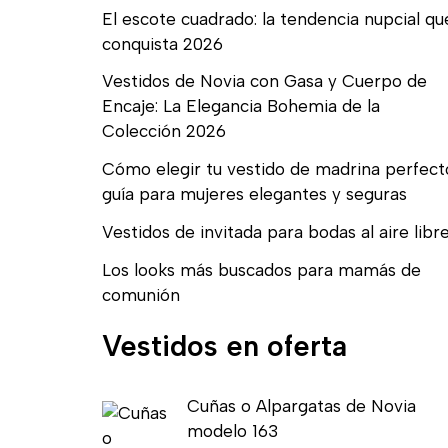
El escote cuadrado: la tendencia nupcial qu
conquista 2026
Vestidos de Novia con Gasa y Cuerpo de
Encaje: La Elegancia Bohemia de la
Colección 2026
Cómo elegir tu vestido de madrina perfect
guía para mujeres elegantes y seguras
Vestidos de invitada para bodas al aire libr
Los looks más buscados para mamás de
comunión
Vestidos en oferta
E
E
Cuñas o Alpargatas de Novia
l
l
modelo 163
p
p