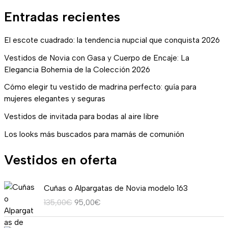
Entradas recientes
El escote cuadrado: la tendencia nupcial que conquista 2026
Vestidos de Novia con Gasa y Cuerpo de Encaje: La
Elegancia Bohemia de la Colección 2026
Cómo elegir tu vestido de madrina perfecto: guía para
mujeres elegantes y seguras
Vestidos de invitada para bodas al aire libre
Los looks más buscados para mamás de comunión
Vestidos en oferta
E
E
Cuñas o Alpargatas de Novia modelo 163
l
l
135,00
€
95,00
€
p
p
r
r
R