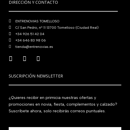
DIRECCIÓN Y CONTACTO
.
ENTRENOVIAS TOMELLOSO
C/ San Pedro, nº 11 13700 Tomelloso (Ciudad Real)
+34 926 51 42 04
+34 646 83 98 06
tienda@entrenovias.es
SUSCRIPCIÓN NEWSLETTER
¿Quieres recibir en primicia nuestras ofertas y
promociones en novia, fiesta, complementos y calzado?
Suscríbete ahora, solo recibirás correos puntuales.