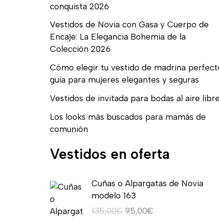
conquista 2026
Vestidos de Novia con Gasa y Cuerpo de
Encaje: La Elegancia Bohemia de la
Colección 2026
Cómo elegir tu vestido de madrina perfect
guía para mujeres elegantes y seguras
Vestidos de invitada para bodas al aire libr
Los looks más buscados para mamás de
comunión
Vestidos en oferta
E
E
Cuñas o Alpargatas de Novia
l
l
modelo 163
p
p
135,00
€
95,00
€
r
r