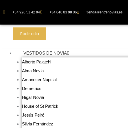
Ir
al
+34 926 51 42 04
+34 646 83 98 06
tienda@entrenovias.es
contenido
Pedir cita
VESTIDOS DE NOVIA
Alberto Palatchi
Alma Novia
Amanecer Nupcial
Demetrios
Higar Novia
House of St Patrick
Jesús Peiró
Silvia Fernández