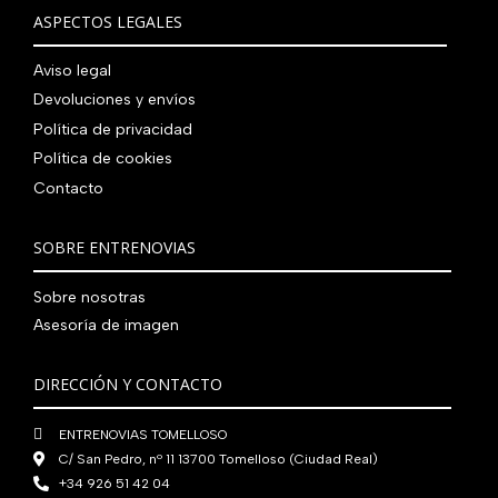
0
0
€
i
t
a
e
ASPECTOS LEGALES
:
0
,
€
.
g
u
l
s
7
,
0
.
i
a
e
:
Aviso legal
9
0
0
n
l
r
4
Devoluciones y envíos
0
0
€
a
e
a
1
,
€
Política de privacidad
.
l
s
:
0
0
.
Política de cookies
e
:
4
,
0
Contacto
r
5
8
0
€
a
6
0
0
.
:
0
,
€
SOBRE ENTRENOVIAS
7
,
0
.
6
0
0
Sobre nosotras
0
0
€
Asesoría de imagen
,
€
.
0
.
DIRECCIÓN Y CONTACTO
0
€
ENTRENOVIAS TOMELLOSO
.
C/ San Pedro, nº 11 13700 Tomelloso (Ciudad Real)
+34 926 51 42 04