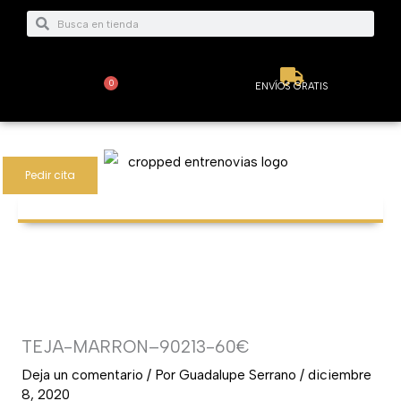
Ir
Buscar
Buscar
al
contenido
0
ENVÍOS GRATIS
Carrito
Pedir cita
TEJA-MARRON–90213-60€
Deja un comentario
/ Por
Guadalupe Serrano
/
diciembre
8, 2020