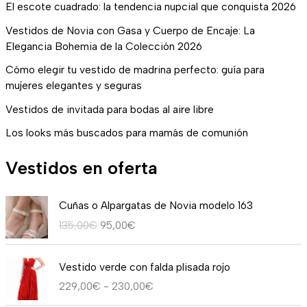
El escote cuadrado: la tendencia nupcial que conquista 2026
Vestidos de Novia con Gasa y Cuerpo de Encaje: La
Elegancia Bohemia de la Colección 2026
Cómo elegir tu vestido de madrina perfecto: guía para
mujeres elegantes y seguras
Vestidos de invitada para bodas al aire libre
Los looks más buscados para mamás de comunión
Vestidos en oferta
E
E
Cuñas o Alpargatas de Novia modelo 163
l
l
135,00
€
95,00
€
p
p
r
r
R
e
e
Vestido verde con falda plisada rojo
a
c
c
229,00
€
-
230,00
€
n
i
i
g