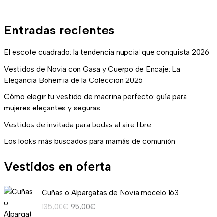
Entradas recientes
El escote cuadrado: la tendencia nupcial que conquista 2026
Vestidos de Novia con Gasa y Cuerpo de Encaje: La
Elegancia Bohemia de la Colección 2026
Cómo elegir tu vestido de madrina perfecto: guía para
mujeres elegantes y seguras
Vestidos de invitada para bodas al aire libre
Los looks más buscados para mamás de comunión
Vestidos en oferta
E
E
Cuñas o Alpargatas de Novia modelo 163
l
l
135,00
€
95,00
€
p
p