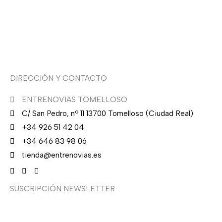
0
€
Sobre nosotras
.
Asesoría de imagen
DIRECCIÓN Y CONTACTO
ENTRENOVIAS TOMELLOSO
C/ San Pedro, nº 11 13700 Tomelloso (Ciudad Real)
+34 926 51 42 04
+34 646 83 98 06
tienda@entrenovias.es
SUSCRIPCIÓN NEWSLETTER
¿Quieres recibir en primicia nuestras ofertas y