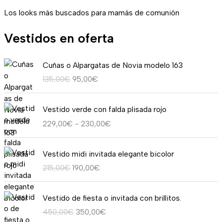
Los looks más buscados para mamás de comunión
Vestidos en oferta
E
E
Cuñas o Alpargatas de Novia modelo 163
l
l
135,00
€
95,00
€
p
p
r
r
R
e
e
Vestido verde con falda plisada rojo
a
c
c
229,00
€
-
230,00
€
n
i
i
g
o
o
E
E
o
o
a
Vestido midi invitada elegante bicolor
l
l
d
r
c
215,00
€
190,00
€
p
p
e
i
t
r
r
p
g
u
E
E
e
e
r
i
a
Vestido de fiesta o invitada con brillitos.
l
l
c
c
e
n
l
450,00
€
350,00
€
p
p
i
i
c
a
e