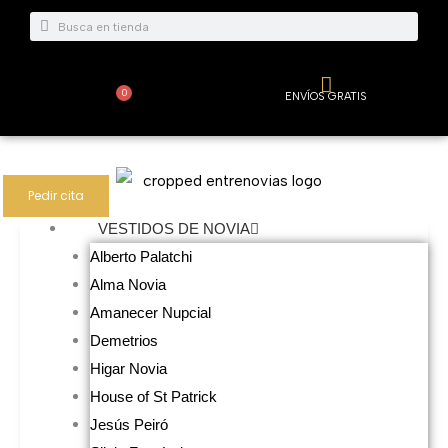
Ir
Buscar
Buscar
al
contenido
0
ENVÍOS GRATIS
Carrito
Pedir cita
VESTIDOS DE NOVIA
Alberto Palatchi
Alma Novia
Amanecer Nupcial
Demetrios
Higar Novia
House of St Patrick
Jesús Peiró