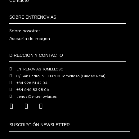
Contacto
r
5
8
0
€
a
6
0
0
.
:
0
,
€
SOBRE ENTRENOVIAS
7
,
0
.
6
0
0
Sobre nosotras
0
0
€
Asesoría de imagen
,
€
.
0
.
DIRECCIÓN Y CONTACTO
0
€
ENTRENOVIAS TOMELLOSO
.
C/ San Pedro, nº 11 13700 Tomelloso (Ciudad Real)
+34 926 51 42 04
+34 646 83 98 06
tienda@entrenovias.es
SUSCRIPCIÓN NEWSLETTER