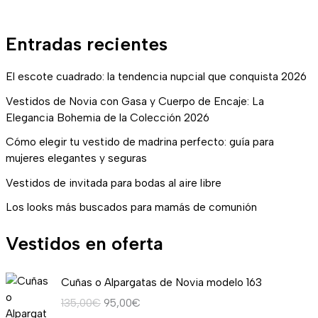
Entradas recientes
El escote cuadrado: la tendencia nupcial que conquista 2026
Vestidos de Novia con Gasa y Cuerpo de Encaje: La
Elegancia Bohemia de la Colección 2026
Cómo elegir tu vestido de madrina perfecto: guía para
mujeres elegantes y seguras
Vestidos de invitada para bodas al aire libre
Los looks más buscados para mamás de comunión
Vestidos en oferta
E
E
Cuñas o Alpargatas de Novia modelo 163
l
l
135,00
€
95,00
€
p
p