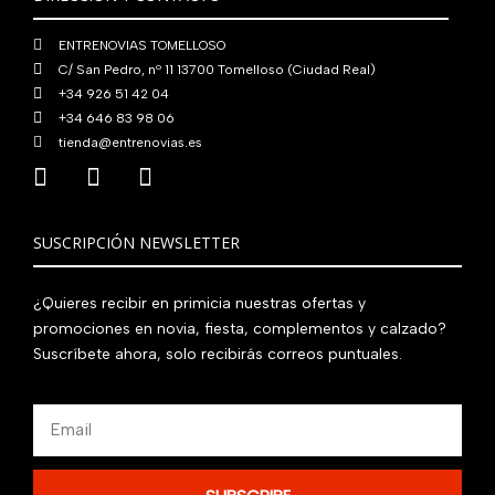
0
€
ENTRENOVIAS TOMELLOSO
.
C/ San Pedro, nº 11 13700 Tomelloso (Ciudad Real)
+34 926 51 42 04
+34 646 83 98 06
tienda@entrenovias.es
SUSCRIPCIÓN NEWSLETTER
¿Quieres recibir en primicia nuestras ofertas y
promociones en novia, fiesta, complementos y calzado?
Suscríbete ahora, solo recibirás correos puntuales.
Email