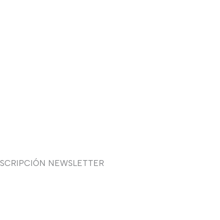
USCRIPCIÓN NEWSLETTER
uieres recibir en primicia
estras ofertas y promociones
 novia, fiesta, complementos y