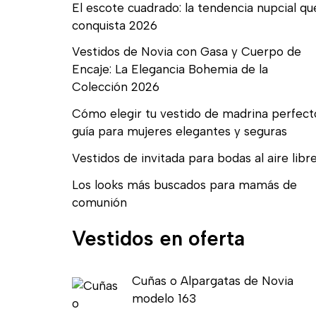
El escote cuadrado: la tendencia nupcial qu
conquista 2026
Vestidos de Novia con Gasa y Cuerpo de
Encaje: La Elegancia Bohemia de la
Colección 2026
Cómo elegir tu vestido de madrina perfect
guía para mujeres elegantes y seguras
Vestidos de invitada para bodas al aire libr
Los looks más buscados para mamás de
comunión
Vestidos en oferta
E
E
Cuñas o Alpargatas de Novia
l
l
modelo 163
p
p