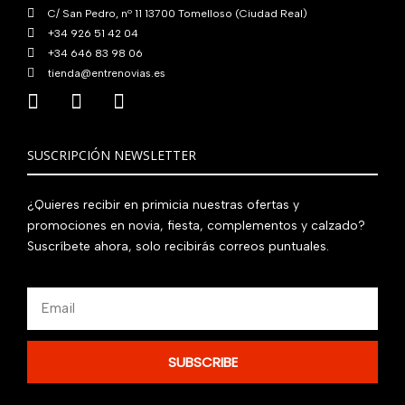
.
C/ San Pedro, nº 11 13700 Tomelloso (Ciudad Real)
+34 926 51 42 04
+34 646 83 98 06
tienda@entrenovias.es
SUSCRIPCIÓN NEWSLETTER
¿Quieres recibir en primicia nuestras ofertas y
promociones en novia, fiesta, complementos y calzado?
Suscríbete ahora, solo recibirás correos puntuales.
Email
SUBSCRIBE