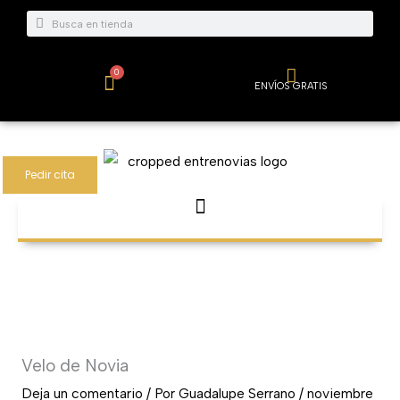
Ir
Buscar
Buscar
al
contenido
0
Carrito
ENVÍOS GRATIS
Pedir cita
Velo de Novia
Deja un comentario
/ Por
Guadalupe Serrano
/
noviembre