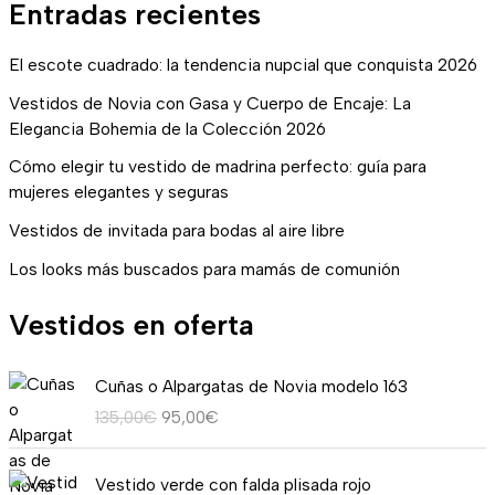
Entradas recientes
El escote cuadrado: la tendencia nupcial que conquista 2026
Vestidos de Novia con Gasa y Cuerpo de Encaje: La
Elegancia Bohemia de la Colección 2026
Cómo elegir tu vestido de madrina perfecto: guía para
mujeres elegantes y seguras
Vestidos de invitada para bodas al aire libre
Los looks más buscados para mamás de comunión
Vestidos en oferta
E
E
Cuñas o Alpargatas de Novia modelo 163
l
l
135,00
€
95,00
€
p
p
r
r
R
e
e
Vestido verde con falda plisada rojo