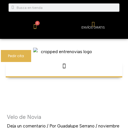
Ir
Buscar
Buscar
al
contenido
0
Carrito
ENVÍOS GRATIS
Pedir cita
Velo de Novia
Deja un comentario
/ Por
Guadalupe Serrano
/
noviembre