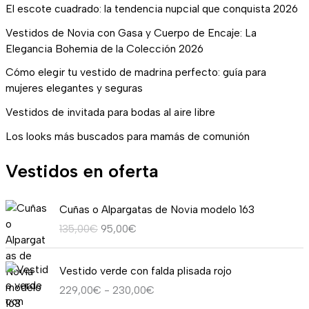
El escote cuadrado: la tendencia nupcial que conquista 2026
Vestidos de Novia con Gasa y Cuerpo de Encaje: La
Elegancia Bohemia de la Colección 2026
Cómo elegir tu vestido de madrina perfecto: guía para
mujeres elegantes y seguras
Vestidos de invitada para bodas al aire libre
Los looks más buscados para mamás de comunión
Vestidos en oferta
E
E
Cuñas o Alpargatas de Novia modelo 163
l
l
135,00
€
95,00
€
p
p
r
r
R
e
e
Vestido verde con falda plisada rojo
a
c
c
229,00
€
-
230,00
€
n
i
i