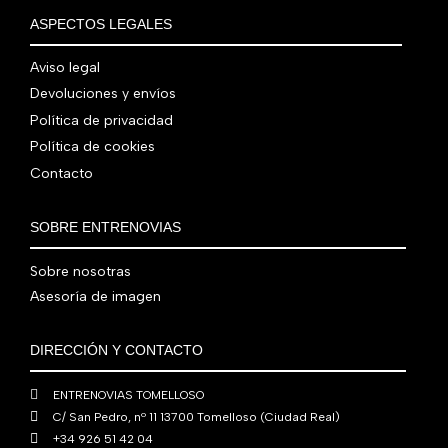
a
9
0
0
€
i
t
a
e
ASPECTOS LEGALES
:
0
,
€
.
g
u
l
s
7
,
0
.
i
a
e
:
Aviso legal
9
0
0
n
l
r
4
0
0
Devoluciones y envíos
€
a
e
a
1
,
€
.
Política de privacidad
l
s
:
0
0
.
Política de cookies
e
:
4
,
0
r
5
Contacto
8
0
€
a
6
0
0
.
:
0
,
€
SOBRE ENTRENOVIAS
7
,
0
.
6
0
0
Sobre nosotras
0
0
€
Asesoría de imagen
,
€
.
0
.
DIRECCIÓN Y CONTACTO
0
€
ENTRENOVIAS TOMELLOSO
.
C/ San Pedro, nº 11 13700 Tomelloso (Ciudad Real)
+34 926 51 42 04